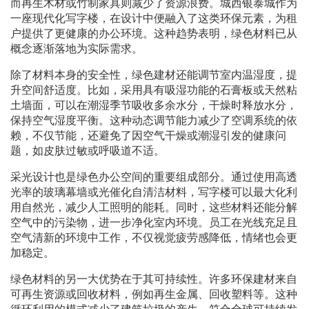
而再生木材或竹制家具则减少了资源浪费。城西银泰城作为
一座现代化写字楼，在设计中便融入了这类环保元素，为租
户提供了更健康的办公环境。这种趋势表明，绿色材料已从
概念逐渐落地为实际需求。
除了材料本身的安全性，绿色建材还能调节室内温湿度，提
升空间舒适度。比如，采用具有吸湿功能的石膏板或天然粘
土墙面，可以在潮湿季节吸收多余水分，干燥时释放水分，
保持空气湿度平衡。这种动态调节能力减少了空调系统的依
赖，不仅节能，还避免了因空气干燥或潮湿引发的健康问
题，如皮肤过敏或呼吸道不适。
采光设计也是绿色办公空间的重要组成部分。通过使用高透
光率的玻璃幕墙或光催化自清洁材料，写字楼可以最大化利
用自然光，减少人工照明的能耗。同时，这些材料还能分解
空气中的污染物，进一步净化室内环境。员工在光线充足且
空气清新的环境中工作，不仅视觉疲劳感降低，情绪也会更
加稳定。
绿色材料的另一大优势在于其可持续性。许多环保建材来自
可再生资源或回收材料，例如再生金属、回收塑料等。这种