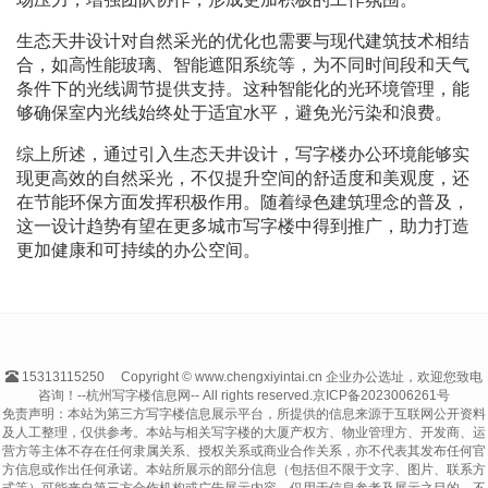
生态天井设计对自然采光的优化也需要与现代建筑技术相结
合，如高性能玻璃、智能遮阳系统等，为不同时间段和天气
条件下的光线调节提供支持。这种智能化的光环境管理，能
够确保室内光线始终处于适宜水平，避免光污染和浪费。
综上所述，通过引入生态天井设计，写字楼办公环境能够实
现更高效的自然采光，不仅提升空间的舒适度和美观度，还
在节能环保方面发挥积极作用。随着绿色建筑理念的普及，
这一设计趋势有望在更多城市写字楼中得到推广，助力打造
更加健康和可持续的办公空间。
15313115250
Copyright © www.chengxiyintai.cn 企业办公选址，欢迎您致电
咨询！--杭州写字楼信息网-- All rights reserved.
京ICP备2023006261号
免责声明：本站为第三方写字楼信息展示平台，所提供的信息来源于互联网公开资料
及人工整理，仅供参考。本站与相关写字楼的大厦产权方、物业管理方、开发商、运
营方等主体不存在任何隶属关系、授权关系或商业合作关系，亦不代表其发布任何官
方信息或作出任何承诺。本站所展示的部分信息（包括但不限于文字、图片、联系方