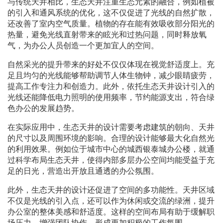
与传统天井相比，生态天井注重生态元素的融合，例如植被
的引入和通风系统的优化，这不仅促进了光线的自然扩散，
还改善了室内空气质量。植物的存在能有效吸收部分阳光的
热量，避免光线直射带来的眩光和过热问题，同时释放氧
气，为办公人员创造一个更加宜人的空间。
自然采光的提升带来的好处不仅仅体现在视觉舒适度上。充
足且均匀的光线能够帮助调节人体生物钟，减少眼睛疲劳，
提高工作专注力和创造力。此外，依托生态天井设计引入的
光线还能降低电力照明的使用频率，节约能源支出，符合绿
色办公的发展趋势。
在实际应用中，生态天井的设计需要考虑建筑的朝向、天井
的尺寸以及周围环境的影响。合理的设计能够最大化自然光
的利用效果。例如位于城市中心的城西银泰城办公楼，就通
过科学布局生态天井，使得内部多层办公空间均能受益于充
足的日光，营造出开放且通透的办公氛围。
此外，生态天井的设计还促进了空间的多功能性。天井区域
不仅是光线的引入点，还可以作为休闲或交流的绿洲，提升
办公室的整体美感和舒适度。这样的空间布局有助于缓解职
场压力，增强团队协作，形成更加积极的工作氛围。