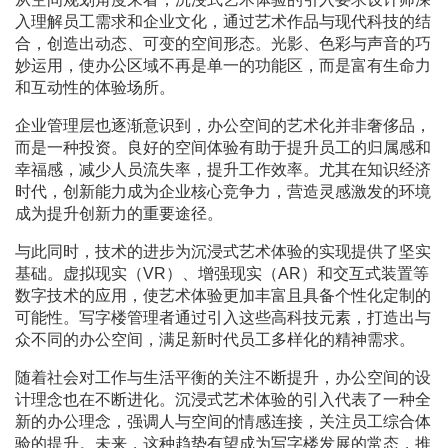
入理解员工需求和企业文化，通过艺术作品与现代科技的结
合，创造出动态、可变的空间形态。光影、色彩与声音的巧
妙运用，使办公区域不再是单一的功能区，而是富有生命力
和互动性的体验场所。
企业管理层也逐渐意识到，办公空间的艺术化并非奢侈品，
而是一种投资。良好的空间体验有助于提升员工的归属感和
幸福感，减少人员流失率，提升工作效率。尤其在知识经济
时代，创新能力成为企业核心竞争力，营造灵感激发的环境
成为提升创新力的重要途径。
与此同时，技术的进步为沉浸式艺术体验的实现提供了坚实
基础。虚拟现实（VR）、增强现实（AR）和交互式装置等
数字技术的应用，使艺术体验更加丰富且具备个性化定制的
可能性。写字楼管理者通过引入这些高科技元素，打造出与
众不同的办公空间，满足新时代员工多样化的精神需求。
随着社会对工作与生活平衡的关注不断提升，办公空间的设
计理念也在不断进化。沉浸式艺术体验的引入代表了一种全
新的办公理念，强调人与空间的情感连接，关注员工综合体
验的提升。未来，这种趋势有望成为写字楼发展的常态，推