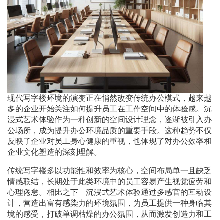
现代写字楼环境的演变正在悄然改变传统办公模式，越来越
多的企业开始关注如何提升员工在工作空间中的体验感。沉
浸式艺术体验作为一种创新的空间设计理念，逐渐被引入办
公场所，成为提升办公环境品质的重要手段。这种趋势不仅
反映了企业对员工身心健康的重视，也体现了对办公效率和
企业文化塑造的深刻理解。
传统写字楼多以功能性和效率为核心，空间布局单一且缺乏
情感联结，长期处于此类环境中的员工容易产生视觉疲劳和
心理倦怠。相比之下，沉浸式艺术体验通过多感官的互动设
计，营造出富有感染力的环境氛围，为员工提供一种身临其
境的感受，打破单调枯燥的办公氛围，从而激发创造力和工