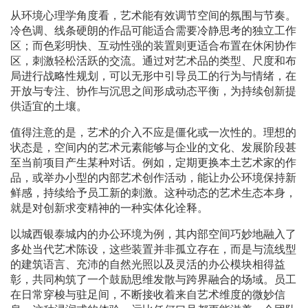
从环境心理学角度看，艺术能有效调节空间的氛围与节奏。
冷色调、线条硬朗的作品可能适合需要冷静思考的独立工作
区；而色彩明快、互动性强的装置则更适合布置在休闲协作
区，刺激轻松活跃的交流。通过对艺术品的类型、尺度和布
局进行战略性规划，可以无形中引导员工的行为与情绪，在
开放与专注、协作与沉思之间形成动态平衡，为持续创新提
供适宜的土壤。
值得注意的是，艺术的介入不应是僵化或一次性的。理想的
状态是，空间内的艺术元素能够与企业的文化、发展阶段甚
至当前项目产生某种对话。例如，定期更换本土艺术家的作
品，或举办小型的内部艺术创作活动，能让办公环境保持新
鲜感，持续给予员工新的刺激。这种动态的艺术生态本身，
就是对创新求变精神的一种实体化诠释。
以城西银泰城内的办公环境为例，其内部空间巧妙地融入了
多处当代艺术陈设，这些装置并非孤立存在，而是与流线型
的建筑语言、充沛的自然光照以及灵活的办公模块相得益
彰，共同构筑了一个鼓励思维发散与跨界融合的场域。员工
在日常穿梭与驻足间，不断接收着来自艺术维度的微妙信