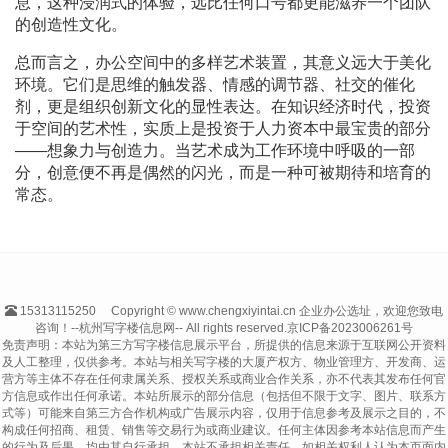
息，这种浸润式的体验，远比任何口号都更能滋养一个团队
的创造性文化。
总而言之，办公空间中的多样艺术装置，其意义远大于美化
环境。它们是思维的触发器、情感的调节器、社交的催化
剂，更是组织创新文化的显性表达。在知识经济时代，投资
于空间的艺术性，实质上是投资于人力资本中最宝贵的部分
——想象力与创造力。当艺术成为工作环境中呼吸的一部
分，创意便不再是偶然的闪光，而是一种可被期待和培育的
常态。
15313115250
Copyright © www.chengxiyintai.cn 企业办公选址，欢迎您致电
咨询！--杭州写字楼信息网-- All rights reserved.
京ICP备2023006261号
免责声明：本站为第三方写字楼信息展示平台，所提供的信息来源于互联网公开资料
及人工整理，仅供参考。本站与相关写字楼的大厦产权方、物业管理方、开发商、运
营方等主体不存在任何隶属关系、授权关系或商业合作关系，亦不代表其发布任何官
方信息或作出任何承诺。本站所展示的部分信息（包括但不限于文字、图片、联系方
式等）可能来自第三方合作机构或广告展示内容，仅用于信息参考及展示之目的，不
构成任何招商、租赁、销售等交易行为或商业建议。任何主体因参考本站信息而产生
的行为及后果，均由其自行承担，本站不承担相关责任。如相关权利人认为本页面内