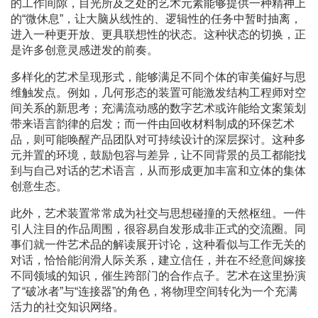
的工作间隙，目光所及之处的艺术元素能够提供一种精神上
的“微休息”，让大脑从线性的、逻辑性的任务中暂时抽离，
进入一种更开放、更具联想性的状态。这种状态的切换，正
是许多创意灵感迸发的前奏。
多样化的艺术呈现形式，能够满足不同个体的审美偏好与思
维触发点。例如，几何形态的装置可能激发结构工程师对空
间关系的新思考；充满流动感的数字艺术或许能给文案策划
带来语言韵律的启发；而一件由回收材料制成的环保艺术
品，则可能唤醒产品团队对可持续设计的深层探讨。这种多
元并置的环境，鼓励包容与差异，让不同背景的员工都能找
到与自己对话的艺术语言，从而形成更加丰富和立体的集体
创意生态。
此外，艺术装置常常成为社交与思想碰撞的天然枢纽。一件
引人注目的作品周围，很容易自发形成非正式的交流圈。同
事们就一件艺术品的解读展开讨论，这种看似与工作无关的
对话，恰恰能润滑人际关系，建立信任，并在不经意间嫁接
不同领域的知识，催生跨部门的合作点子。艺术在这里扮演
了“破冰者”与“连接器”的角色，将物理空间转化为一个充满
活力的社交知识网络。