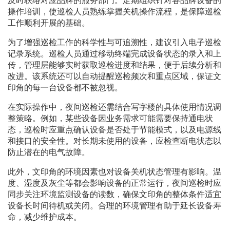
及时联络对应品牌的服务部门。定期组织针对各品牌设备的
操作培训，使巡检人员熟练掌握关机操作流程，是保障巡检
工作顺利开展的基础。
为了增强巡检工作的科学性与可追溯性，建议引入电子巡检
记录系统。巡检人员通过移动终端完成设备状态的录入和上
传，管理层能够实时获取巡检进度和结果，便于后续分析和
改进。该系统还可以自动提醒巡检频次和重点区域，保证文
印角的每一台设备都不被忽视。
在实际操作中，夜间巡检还需结合写字楼的具体使用情况调
整策略。例如，某些设备因业务需求可能需要保持通电状
态，巡检时应重点确认设备是否处于节能模式，以及电源线
和接口的安全性。对长期未使用的设备，应检查断电状态以
防止潜在的电气故障。
此外，文印角的环境因素也对设备关机状态管理有影响。温
度、湿度及灰尘等都会影响设备的正常运行，夜间巡检时应
同步关注环境监测设备的读数，确保文印角的整体条件适宜
设备长时间待机或关闭。合理的环境管理有助于延长设备寿
命，减少维护成本。