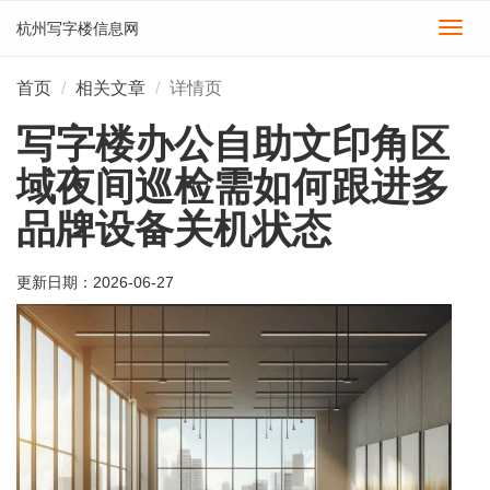
杭州写字楼信息网
切
换
导
首页
相关文章
详情页
航
写字楼办公自助文印角区
域夜间巡检需如何跟进多
品牌设备关机状态
更新日期：
2026-06-27